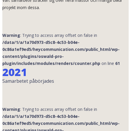
Vårt samarbete sträcker sig över flera mässor och många olika
projekt inom dessa.
Warning
: Trying to access array offset on false in
/data/1/a/1a70d973-d5c8-4c53-b04e-
0c86a1ef9ed5/heycommunication.com/public_html/wp-
content/plugins/oswald-pro-
plugin/includes/modules/renders/counter.php
on line
61
2021
Samarbetet påbörjades
Warning
: Trying to access array offset on false in
/data/1/a/1a70d973-d5c8-4c53-b04e-
0c86a1ef9ed5/heycommunication.com/public_html/wp-
content/plugins/oswald-pro-