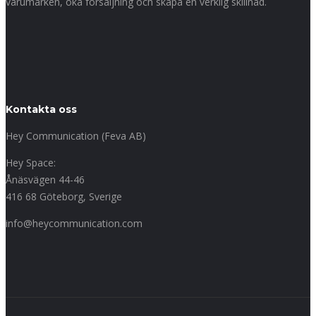
varumärken, öka försäljning och skapa en verklig skillnad.
Kontakta oss
Hey Communication (Feva AB)
Hey Space:
Ånäsvägen 44-46
416 68 Göteborg, Sverige
info@heycommunication.com